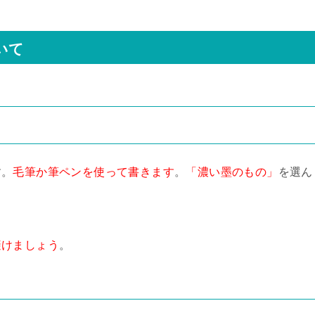
いて
す。
毛筆か筆ペンを使って書きます
。
「濃い墨のもの」
を選ん
避けましょう
。