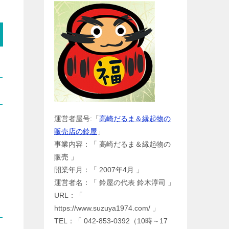
運営者屋号:「
高崎だるま＆縁起物の
販売店の鈴屋
」
事業内容：「 高崎だるま＆縁起物の
販売 」
開業年月：「 2007年4月 」
運営者名：「 鈴屋の代表 鈴木淳司 」
URL：「
https://www.suzuya1974.com/ 」
TEL：「 042-853-0392（10時～17