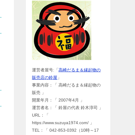
運営者屋号:「
高崎だるま＆縁起物の
販売店の鈴屋
」
事業内容：「 高崎だるま＆縁起物の
販売 」
開業年月：「 2007年4月 」
運営者名：「 鈴屋の代表 鈴木淳司 」
URL：「
https://www.suzuya1974.com/ 」
TEL：「 042-853-0392（10時～17